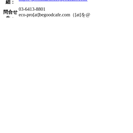
細：
03-6413-8801
問合せ
eco-pro[at]begoodcafe.com（[at]を@
先：
に変換の上、送信ください）
Projects一覧へ戻る
Reports
2022.12.20
■GREEN MARKET 2022開
催！
2021.12.17
■GREEN MARKET 2021開
催！
2019.12.09
■グリーンストアーズ2019
開催！
2018.12.10
■グリーンストアーズ2018
開催！
2017.12.15
■グリーンストアーズ2017
開催！
2016.12.19
■グリーンストアーズ2016
開催！
Back to Top