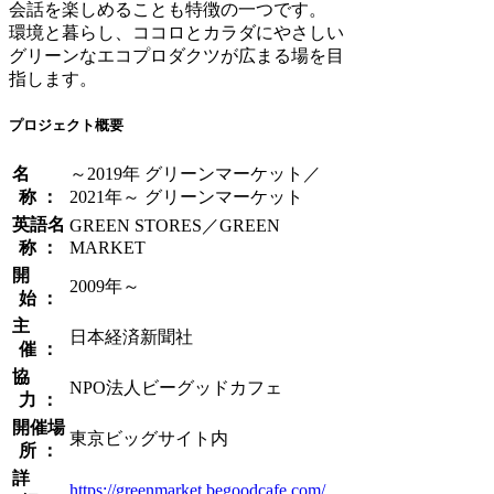
会話を楽しめることも特徴の一つです。
環境と暮らし、ココロとカラダにやさしい
グリーンなエコプロダクツが広まる場を目
指します。
プロジェクト概要
名
～2019年 グリーンマーケット／
称 ：
2021年～ グリーンマーケット
英語名
GREEN STORES／GREEN
称 ：
MARKET
開
2009年～
始 ：
主
日本経済新聞社
催 ：
協
NPO法人ビーグッドカフェ
力 ：
開催場
東京ビッグサイト内
所 ：
詳
https://greenmarket.begoodcafe.com/