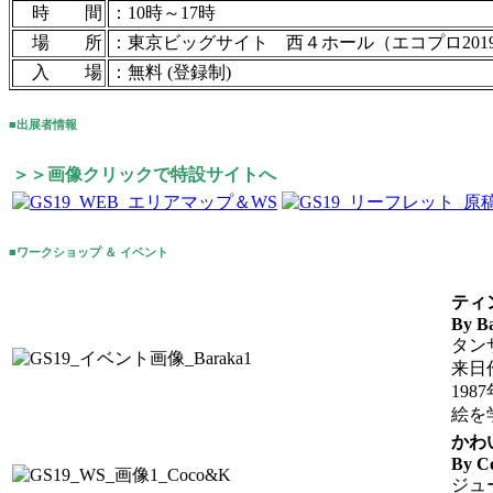
時 間
：10時～17時
場 所
：東京ビッグサイト 西４ホール（エコプロ201
入 場
：無料 (登録制)
■出展者情報
＞＞画像クリックで特設サイトへ
■ワークショップ ＆ イベント
ティ
By B
タン
来日
19
絵を
かわ
By C
ジュ