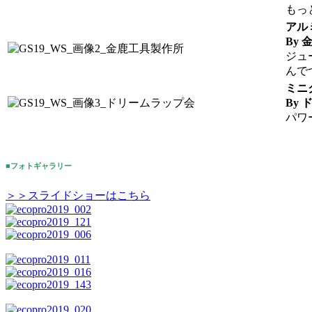
もっ
アル
By
ジュ
んで
ミニ
By
パワ
■フォトギャラリー
＞＞スライドショーはこちら