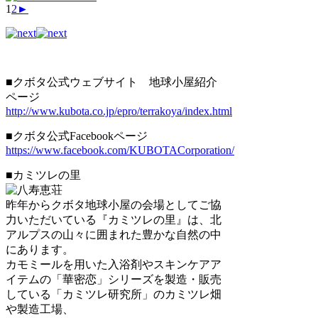
1
2
►
■クボタ公式ウェブサイト 地球小屋紹介
ページ
http://www.kubota.co.jp/epro/terrakoya/index.html
■クボタ公式Facebookページ
https://www.facebook.com/KUBOTACorporation/
■カミツレの里
昨年からクボタ地球小屋の会場としてご協
力いただいている『カミツレの里』は、北
アルプスの山々に囲まれた豊かな自然の中
にあります。
カモミールを用いた入浴剤やスキンケアア
イテムの「華密恋」シリーズを製造・販売
している「カミツレ研究所」のカミツレ畑
や製造工場、