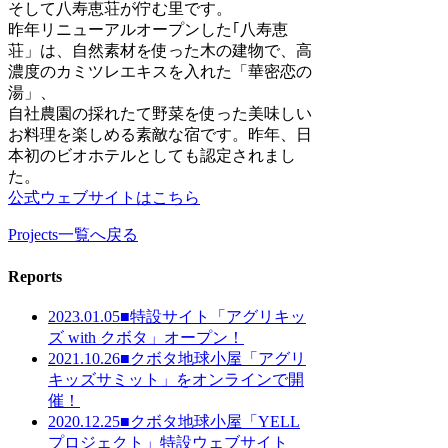
そして八寿恵荘が佇む里です。
昨年リニューアルオープンした｢八寿恵
荘」は、自然素材を使った木の建物で、高
濃度のカミツレエキスを入れた「華密恋の
湯」、
自社農園の採れたて野菜を使った美味しい
お料理を楽しめる素敵な宿です。昨年、日
本初のビオホテルとしても認定されまし
た。
公式ウェブサイトはこちら
Projects一覧へ戻る
Reports
2023.01.05
■特設サイト「アグリキッ
ズ with クボタ」オープン！
2021.10.26
■クボタ地球小屋「アグリ
キッズサミット」をオンラインで開
催！
2020.12.25
■クボタ地球小屋「YELL
プロジェクト」特設ウェブサイト