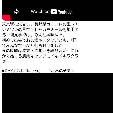
東京駅に集合し、長野県カミツレの里へ！
カミツレの里でとれたカモミールを加工す
る工場見学では、みんな興味深々。
初めて出会うお友達やスタッフとも、1日
でみんなすっかり打ち解けました。
夜の時間は農業への想いを語り合い、これ
から始まる農業キャンプにドキドキワクワ
ク！
■DAY2-7月26日（火） 「お米の研究」