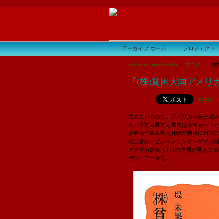
アーカイブ ホーム
プロジェクト
BeGood Cafe-Archive
>
ブログ
>
『(
『(株)貧困大国アメリカ』
Pocket
凄まじいものだ。アメリカの株主資本
る。牛肉も豚肉も鶏肉は安全もへっ
や遺伝子組み換え作物が普通に市場に
の王者の「ビル＆メリンダ・ゲイツ財
アメリカの狙うTTPの本質が見えて
ぜひ、ご一読を。