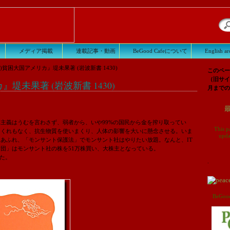
メディア掲載
連載記事・動画
BeGood Cafeについて
English ar
株)貧困大国アメリカ』堤未果著 (岩波新書 1430)
このペー
（旧サイ
堤未果著 (岩波新書 1430)
月までの
主義はうむを言わさず、弱者から、いや99%の国民から金を搾り取ってい
This p
たくれもなく、抗生物質を使いまくり、人体の影響を大いに懸念させる。いま
upda
あふれ、「モンサント保護法」でモンサント社はやりたい放題。なんと、IT
団」はモンサント社の株を51万株買い、大株主となっている。
来た。
.
BeG